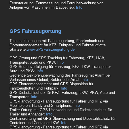
Fernsteuerung, Fernmessung und Fernüberwachung von
Anlagen von Maschinen im Baubetrieb:
Info
GPS Fahrzeugortung
Telematiklösungen mit Fahrzeugortung, Fahrtenbuch und
Flottenmanagement für KFZ, Fuhrpark und Fahrzeugflotte.
Startseite:
www.GPSFahrzeugortung.de
GPS Ortung und GPS Tracking für Fahrzeug, KFZ, LKW,
Transporter, Auto und PKW:
Info
GPS Routenverfolgung für Fahrzeug, KFZ, LKW, Transporter,
Auto und PKW:
Info
Geofence Sektorenüberwachung des Fahrzeug mit Alarm bei
Verlassen eines Gebiet, Sektor oder Areal:
Info
GPS Flottenmanagement und GPS Disposition für
Fahrzeugflotten und Fuhrpark:
Info
GPS Diebstahlschutz für KFZ, Fahrzeug, LKW, PKW, Auto und
Transporter:
Info
GPS-Handyortung - Fahrzeugortung für Fahrer und KFZ via
Mobiltelefon, Handy und Smartphone:
Info
Trailer-Ortung mit GPS Überwachung und Diebstahlschutz für
Trailer und Anhänger:
Info
Containerortung mit GPS Überwachung und Diebstahlschutz für
Container und Container-LKW:
Info
GPS-Handyortung - Fahrzeugortung für Fahrer und KFZ via