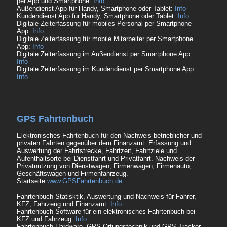
per App und Smartphone:
Info
Außendienst App für Handy, Smartphone oder Tablet:
Info
Kundendienst App für Handy, Smartphone oder Tablet:
Info
Digitale Zeiterfassung für mobiles Personal per Smartphone
App:
Info
Digitale Zeiterfassung für mobile Mitarbeiter per Smartphone
App:
Info
Digitale Zeiterfassung im Außendienst per Smartphone App:
Info
Digitale Zeiterfassung im Kundendienst per Smartphone App:
Info
GPS Fahrtenbuch
Elektronisches Fahrtenbuch für den Nachweis betrieblicher und
privaten Fahrten gegenüber dem Finanzamt. Erfassung und
Auswertung der Fahrtstrecke, Fahrtzeit, Fahrtziele und
Aufenthaltsorte bei Dienstfahrt und Privatfahrt. Nachweis der
Privatnutzung von Dienstwagen, Firmenwagen, Firmenauto,
Geschäftswagen und Firmenfahrzeug.
Startseite:
www.GPSFahrtenbuch.de
Fahrtenbuch-Statisktik, Auswertung und Nachweis für Fahrer,
KFZ, Fahrzeug und Finanzamt:
Info
Fahrtenbuch-Software für ein elektronisches Fahrtenbuch bei
KFZ und Fahrzeug:
Info
Fahrtenbuch-Hardware, GPS-Ortungstechnik und GPS-Tracker