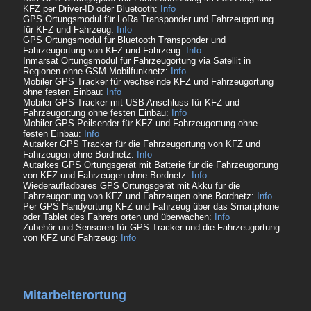
KFZ per Driver-ID oder Bluetooth:
Info
GPS Ortungsmodul für LoRa Transponder und Fahrzeugortung
für KFZ und Fahrzeug:
Info
GPS Ortungsmodul für Bluetooth Transponder und
Fahrzeugortung von KFZ und Fahrzeug:
Info
Inmarsat Ortungsmodul für Fahrzeugortung via Satellit in
Regionen ohne GSM Mobilfunknetz:
Info
Mobiler GPS Tracker für wechselnde KFZ und Fahrzeugortung
ohne festen Einbau:
Info
Mobiler GPS Tracker mit USB Anschluss für KFZ und
Fahrzeugortung ohne festen Einbau:
Info
Mobiler GPS Peilsender für KFZ und Fahrzeugortung ohne
festen Einbau:
Info
Autarker GPS Tracker für die Fahrzeugortung von KFZ und
Fahrzeugen ohne Bordnetz:
Info
Autarkes GPS Ortungsgerät mit Batterie für die Fahrzeugortung
von KFZ und Fahrzeugen ohne Bordnetz:
Info
Wiederaufladbares GPS Ortungsgerät mit Akku für die
Fahrzeugortung von KFZ und Fahrzeugen ohne Bordnetz:
Info
Per GPS Handyortung KFZ und Fahrzeug über das Smartphone
oder Tablet des Fahrers orten und überwachen:
Info
Zubehör und Sensoren für GPS Tracker und die Fahrzeugortung
von KFZ und Fahrzeug:
Info
Mitarbeiterortung