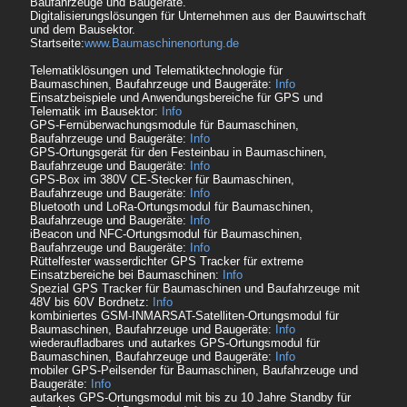
Baufahrzeuge und Baugeräte.
Digitalisierungslösungen für Unternehmen aus der Bauwirtschaft
und dem Bausektor.
Startseite:
www.Baumaschinenortung.de
Telematiklösungen und Telematiktechnologie für
Baumaschinen, Baufahrzeuge und Baugeräte:
Info
Einsatzbeispiele und Anwendungsbereiche für GPS und
Telematik im Bausektor:
Info
GPS-Fernüberwachungsmodule für Baumaschinen,
Baufahrzeuge und Baugeräte:
Info
GPS-Ortungsgerät für den Festeinbau in Baumaschinen,
Baufahrzeuge und Baugeräte:
Info
GPS-Box im 380V CE-Stecker für Baumaschinen,
Baufahrzeuge und Baugeräte:
Info
Bluetooth und LoRa-Ortungsmodul für Baumaschinen,
Baufahrzeuge und Baugeräte:
Info
iBeacon und NFC-Ortungsmodul für Baumaschinen,
Baufahrzeuge und Baugeräte:
Info
Rüttelfester wasserdichter GPS Tracker für extreme
Einsatzbereiche bei Baumaschinen:
Info
Spezial GPS Tracker für Baumaschinen und Baufahrzeuge mit
48V bis 60V Bordnetz:
Info
kombiniertes GSM-INMARSAT-Satelliten-Ortungsmodul für
Baumaschinen, Baufahrzeuge und Baugeräte:
Info
wiederaufladbares und autarkes GPS-Ortungsmodul für
Baumaschinen, Baufahrzeuge und Baugeräte:
Info
mobiler GPS-Peilsender für Baumaschinen, Baufahrzeuge und
Baugeräte:
Info
autarkes GPS-Ortungsmodul mit bis zu 10 Jahre Standby für