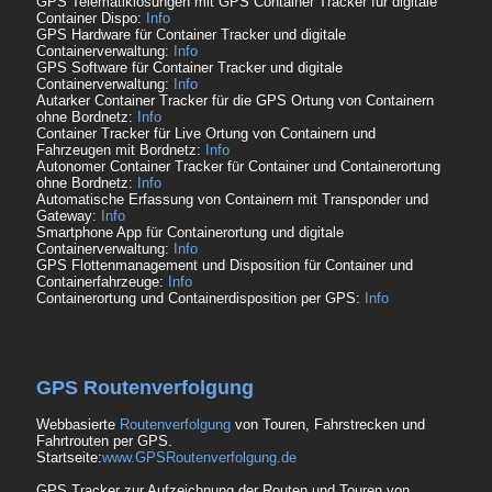
GPS Telematiklösungen mit GPS Container Tracker für digitale
Container Dispo:
Info
GPS Hardware für Container Tracker und digitale
Containerverwaltung:
Info
GPS Software für Container Tracker und digitale
Containerverwaltung:
Info
Autarker Container Tracker für die GPS Ortung von Containern
ohne Bordnetz:
Info
Container Tracker für Live Ortung von Containern und
Fahrzeugen mit Bordnetz:
Info
Autonomer Container Tracker für Container und Containerortung
ohne Bordnetz:
Info
Automatische Erfassung von Containern mit Transponder und
Gateway:
Info
Smartphone App für Containerortung und digitale
Containerverwaltung:
Info
GPS Flottenmanagement und Disposition für Container und
Containerfahrzeuge:
Info
Containerortung und Containerdisposition per GPS:
Info
GPS Routenverfolgung
Webbasierte
Routenverfolgung
von Touren, Fahrstrecken und
Fahrtrouten per GPS.
Startseite:
www.GPSRoutenverfolgung.de
GPS Tracker zur Aufzeichnung der Routen und Touren von