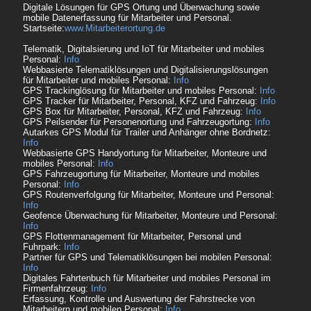
Digitale Lösungen für GPS Ortung und Überwachung sowie
mobile Datenerfassung für Mitarbeiter und Personal.
Startseite:
www.Mitarbeiterortung.de
Telematik, Digitalsierung und IoT für Mitarbeiter und mobiles
Personal:
Info
Webbasierte Telematiklösungen und Digitalisierungslösungen
für Mitarbeiter und mobiles Personal:
Info
GPS Trackinglösung für Mitarbeiter und mobiles Personal:
Info
GPS Tracker für Mitarbeiter, Personal, KFZ und Fahrzeug:
Info
GPS Box für Mitarbeiter, Personal, KFZ und Fahrzeug:
Info
GPS Peilsender für Personenortung und Fahrzeugortung:
Info
Autarkes GPS Modul für Trailer und Anhänger ohne Bordnetz:
Info
Webbasierte GPS Handyortung für Mitarbeiter, Monteure und
mobiles Personal:
Info
GPS Fahrzeugortung für Mitarbeiter, Monteure und mobiles
Personal:
Info
GPS Routenverfolgung für Mitarbeiter, Monteure und Personal:
Info
Geofence Überwachung für Mitarbeiter, Monteure und Personal:
Info
GPS Flottenmanagement für Mitarbeiter, Personal und
Fuhrpark:
Info
Partner für GPS und Telematiklösungen bei mobilen Personal:
Info
Digitales Fahrtenbuch für Mitarbeiter und mobiles Personal im
Firmenfahrzeug:
Info
Erfassung, Kontrolle und Auswertung der Fahrstrecke von
Mitarbeitern und mobilen Personal:
Info