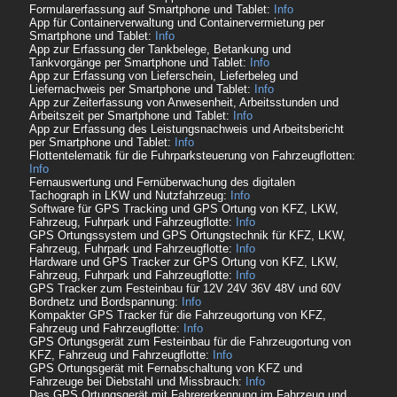
Formularerfassung auf Smartphone und Tablet:
Info
App für Containerverwaltung und Containervermietung per
Smartphone und Tablet:
Info
App zur Erfassung der Tankbelege, Betankung und
Tankvorgänge per Smartphone und Tablet:
Info
App zur Erfassung von Lieferschein, Lieferbeleg und
Liefernachweis per Smartphone und Tablet:
Info
App zur Zeiterfassung von Anwesenheit, Arbeitsstunden und
Arbeitszeit per Smartphone und Tablet:
Info
App zur Erfassung des Leistungsnachweis und Arbeitsbericht
per Smartphone und Tablet:
Info
Flottentelematik für die Fuhrparksteuerung von Fahrzeugflotten:
Info
Fernauswertung und Fernüberwachung des digitalen
Tachograph in LKW und Nutzfahrzeug:
Info
Software für GPS Tracking und GPS Ortung von KFZ, LKW,
Fahrzeug, Fuhrpark und Fahrzeugflotte:
Info
GPS Ortungssystem und GPS Ortungstechnik für KFZ, LKW,
Fahrzeug, Fuhrpark und Fahrzeugflotte:
Info
Hardware und GPS Tracker zur GPS Ortung von KFZ, LKW,
Fahrzeug, Fuhrpark und Fahrzeugflotte:
Info
GPS Tracker zum Festeinbau für 12V 24V 36V 48V und 60V
Bordnetz und Bordspannung:
Info
Kompakter GPS Tracker für die Fahrzeugortung von KFZ,
Fahrzeug und Fahrzeugflotte:
Info
GPS Ortungsgerät zum Festeinbau für die Fahrzeugortung von
KFZ, Fahrzeug und Fahrzeugflotte:
Info
GPS Ortungsgerät mit Fernabschaltung von KFZ und
Fahrzeuge bei Diebstahl und Missbrauch:
Info
Das GPS Ortungsgerät mit Fahrererkennung im Fahrzeug und