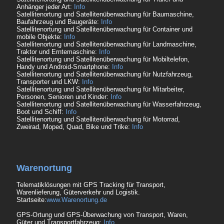
Anhänger jeder Art:
Info
Satellitenortung und Satellitenüberwachung für Baumaschine,
Baufahrzeug und Baugeräte:
Info
Satellitenortung und Satellitenüberwachung für Container und
mobile Objekte:
Info
Satellitenortung und Satellitenüberwachung für Landmaschine,
Traktor und Erntemaschine:
Info
Satellitenortung und Satellitenüberwachung für Mobiltelefon,
Handy und Android-Smartphone:
Info
Satellitenortung und Satellitenüberwachung für Nutzfahrzeug,
Transporter und LKW:
Info
Satellitenortung und Satellitenüberwachung für Mitarbeiter,
Personen, Senioren und Kinder:
Info
Satellitenortung und Satellitenüberwachung für Wasserfahrzeug,
Boot und Schiff:
Info
Satellitenortung und Satellitenüberwachung für Motorrad,
Zweirad, Moped, Quad, Bike und Trike:
Info
Warenortung
Telematiklösungen mit GPS Tracking für Transport,
Warenlieferung, Güterverkehr und Logistik.
Startseite:
www.Warenortung.de
GPS-Ortung und GPS-Überwachung von Transport, Waren,
Güter und Transportfahrzeug:
Info