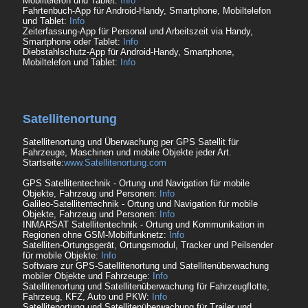
Mobiltelefon und Tablet:
Info
Fahrtenbuch-App für Android-Handy, Smartphone, Mobiltelefon
und Tablet:
Info
Zeiterfassung-App für Personal und Arbeitszeit via Handy,
Smartphone oder Tablet:
Info
Diebstahlschutz-App für Android-Handy, Smartphone,
Mobiltelefon und Tablet:
Info
Satellitenortung
Satellitenortung und Überwachung per GPS Satellit für
Fahrzeuge, Maschinen und mobile Objekte jeder Art.
Startseite:
www.Satellitenortung.com
GPS Satellitentechnik - Ortung und Navigation für mobile
Objekte, Fahrzeug und Personen:
Info
Galileo-Satellitentechnik - Ortung und Navigation für mobile
Objekte, Fahrzeug und Personen:
Info
INMARSAT Satellitentechnik - Ortung und Kommunikation in
Regionen ohne GSM-Mobilfunknetz:
Info
Satelliten-Ortungsgerät, Ortungsmodul, Tracker und Peilsender
für mobile Objekte:
Info
Software zur GPS-Satellitenortung und Satellitenüberwachung
mobiler Objekte und Fahrzeuge:
Info
Satellitenortung und Satellitenüberwachung für Fahrzeugflotte,
Fahrzeug, KFZ, Auto und PKW:
Info
Satellitenortung und Satellitenüberwachung für Trailer und