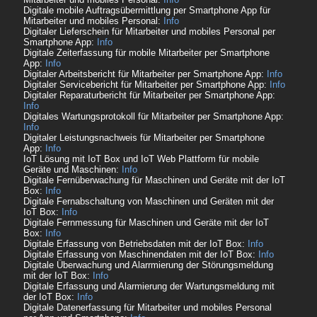
Digitale mobile Auftragsübermittlung per Smartphone App für
Mitarbeiter und mobiles Personal:
Info
Digitaler Lieferschein für Mitarbeiter und mobiles Personal per
Smartphone App:
Info
Digitale Zeiterfassung für mobile Mitarbeiter per Smartphone
App:
Info
Digitaler Arbeitsbericht für Mitarbeiter per Smartphone App:
Info
Digitaler Servicebericht für Mitarbeiter per Smartphone App:
Info
Digitaler Reparaturbericht für Mitarbeiter per Smartphone App:
Info
Digitales Wartungsprotokoll für Mitarbeiter per Smartphone App:
Info
Digitaler Leistungsnachweis für Mitarbeiter per Smartphone
App:
Info
IoT Lösung mit IoT Box und IoT Web Plattform für mobile
Geräte und Maschinen:
Info
Digitale Fernüberwachung für Maschinen und Geräte mit der IoT
Box:
Info
Digitale Fernabschaltung von Maschinen und Geräten mit der
IoT Box:
Info
Digitale Fernmessung für Maschinen und Geräte mit der IoT
Box:
Info
Digitale Erfassung von Betriebsdaten mit der IoT Box:
Info
Digitale Erfassung von Maschinendaten mit der IoT Box:
Info
Digitale Überwachung und Alarrmierung der Störungsmeldung
mit der IoT Box:
Info
Digitale Erfassung und Alarmierung der Wartungsmeldung mit
der IoT Box:
Info
Digitale Datenerfassung für Mitarbeiter und mobiles Personal