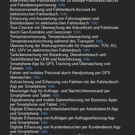
Elektronisches Fahrtenbuch mit 18 Monate Fahrtenbucharchiv
und Fahrdatenspeicherung:
Info
Benutzerverwaltung und Fahrtenbuch-Account im
elektronischen Fahrtenbuch:
Info
Erfassung und Auswertung von Fahrzeugdaten und
Betriebsdaten im elektronischen Fahrtenbuch:
Info
Tour-Checker mit Überwachung der Ankunftzeit und Fahrtroute
durch Geo-Korridore und Geozonen:
Info
Temperaturmessung, Temperaturüberwachung und
Temperaturaufzeichnung während des Transport:
Info
Überwachung der Wartungsintervalle für Inspektion, TÜV, AU,
HU, UVV im elektronischen Fahrtenbuch:
Info
Tanküberwachung mit Betankung, Dieselverbrauch und
Tankfüllstand bei LKW und Nutzfahrzeug:
Info
Smartphone App für GPS Tracking und Überwachung von
Fahrern:
Info
Fahrer und mobiles Personal durch Handyortung per GPS
überwachen:
Info
Aufzeichnung und Erfassung von Fahrten mit der Fahrtenbuch
App per Smartphone:
Info
Messenger App für Auftrags- und Nachrichtenversand per
Smartphone und Tablet:
Info
Digitalisierung und mobile Datenerfassung mit Business Apps
per Smartphone und Tablet:
Info
Digitale Erfassung von Arbeitsberichten per Arbeitsbericht App
und Smartphone:
Info
Digitale Erfassung von Aufträgen per Auftragserfassung App
und Smartphone:
Info
Digitale Erfassung von Kundenbesuchen per Kundendienst App
und Smartphone:
Info