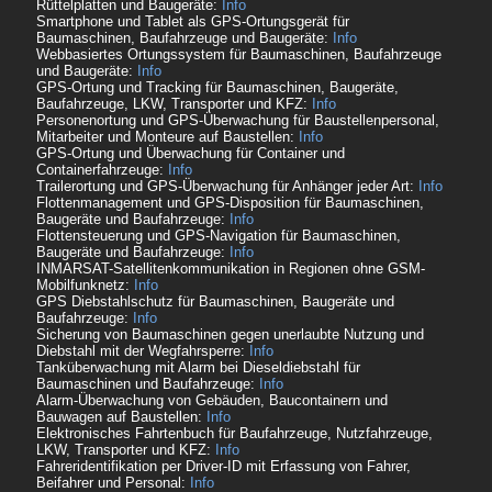
Rüttelplatten und Baugeräte:
Info
Smartphone und Tablet als GPS-Ortungsgerät für
Baumaschinen, Baufahrzeuge und Baugeräte:
Info
Webbasiertes Ortungssystem für Baumaschinen, Baufahrzeuge
und Baugeräte:
Info
GPS-Ortung und Tracking für Baumaschinen, Baugeräte,
Baufahrzeuge, LKW, Transporter und KFZ:
Info
Personenortung und GPS-Überwachung für Baustellenpersonal,
Mitarbeiter und Monteure auf Baustellen:
Info
GPS-Ortung und Überwachung für Container und
Containerfahrzeuge:
Info
Trailerortung und GPS-Überwachung für Anhänger jeder Art:
Info
Flottenmanagement und GPS-Disposition für Baumaschinen,
Baugeräte und Baufahrzeuge:
Info
Flottensteuerung und GPS-Navigation für Baumaschinen,
Baugeräte und Baufahrzeuge:
Info
INMARSAT-Satellitenkommunikation in Regionen ohne GSM-
Mobilfunknetz:
Info
GPS Diebstahlschutz für Baumaschinen, Baugeräte und
Baufahrzeuge:
Info
Sicherung von Baumaschinen gegen unerlaubte Nutzung und
Diebstahl mit der Wegfahrsperre:
Info
Tanküberwachung mit Alarm bei Dieseldiebstahl für
Baumaschinen und Baufahrzeuge:
Info
Alarm-Überwachung von Gebäuden, Baucontainern und
Bauwagen auf Baustellen:
Info
Elektronisches Fahrtenbuch für Baufahrzeuge, Nutzfahrzeuge,
LKW, Transporter und KFZ:
Info
Fahreridentifikation per Driver-ID mit Erfassung von Fahrer,
Beifahrer und Personal:
Info