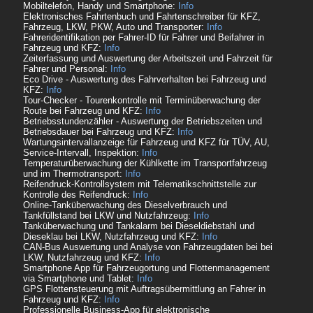
Mobiltelefon, Handy und Smartphone:
Info
Elektronisches Fahrtenbuch und Fahrtenschreiber für KFZ,
Fahrzeug, LKW, PKW, Auto und Transporter:
Info
Fahreridentifikation per Fahrer-ID für Fahrer und Beifahrer in
Fahrzeug und KFZ:
Info
Zeiterfassung und Auswertung der Arbeitszeit und Fahrzeit für
Fahrer und Personal:
Info
Eco Drive - Auswertung des Fahrverhalten bei Fahrzeug und
KFZ:
Info
Tour-Checker - Tourenkontrolle mit Terminüberwachung der
Route bei Fahrzeug und KFZ:
Info
Betriebsstundenzähler - Auswertung der Betriebszeiten und
Betriebsdauer bei Fahrzeug und KFZ:
Info
Wartungsintervallanzeige für Fahrzeug und KFZ für TÜV, AU,
Service-Intervall, Inspektion:
Info
Temperaturüberwachung der Kühlkette im Transportfahrzeug
und im Thermotransport:
Info
Reifendruck-Kontrollsystem mit Telematikschnittstelle zur
Kontrolle des Reifendruck:
Info
Online-Tanküberwachung des Dieselverbrauch und
Tankfüllstand bei LKW und Nutzfahrzeug:
Info
Tanküberwachung und Tankalarm bei Dieseldiebstahl und
Dieseklau bei LKW, Nutzfahrzeug und KFZ:
Info
CAN-Bus Auswertung und Analyse von Fahrzeugdaten bei bei
LKW, Nutzfahrzeug und KFZ:
Info
Smartphone App für Fahrzeugortung und Flottenmanagement
via Smartphone und Tablet:
Info
GPS Flottensteuerung mit Auftragsübermittlung an Fahrer in
Fahrzeug und KFZ:
Info
Professionelle Business-App für elektronische