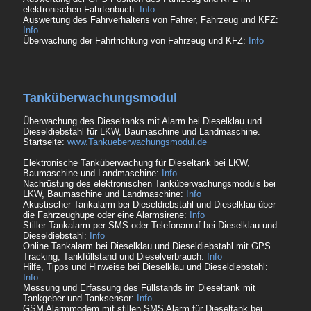
elektronischen Fahrtenbuch:
Info
Auswertung des Fahrverhaltens von Fahrer, Fahrzeug und KFZ:
Info
Überwachung der Fahrtrichtung von Fahrzeug und KFZ:
Info
Tanküberwachungsmodul
Überwachung des Dieseltanks mit Alarm bei Dieselklau und
Dieseldiebstahl für LKW, Baumaschine und Landmaschine.
Startseite:
www.Tankueberwachungsmodul.de
Elektronische Tanküberwachung für Dieseltank bei LKW,
Baumaschine und Landmaschine:
Info
Nachrüstung des elektronischen Tanküberwachungsmoduls bei
LKW, Baumaschine und Landmaschine:
Info
Akustischer Tankalarm bei Dieseldiebstahl und Dieselklau über
die Fahrzeughupe oder eine Alarmsirene:
Info
Stiller Tankalarm per SMS oder Telefonanruf bei Dieselklau und
Dieseldiebstahl:
Info
Online Tankalarm bei Dieselklau und Dieseldiebstahl mit GPS
Tracking, Tankfüllstand und Dieselverbrauch:
Info
Hilfe, Tipps und Hinweise bei Dieselklau und Dieseldiebstahl:
Info
Messung und Erfassung des Füllstands im Dieseltank mit
Tankgeber und Tanksensor:
Info
GSM Alarmmodem mit stillen SMS Alarm für Dieseltank bei